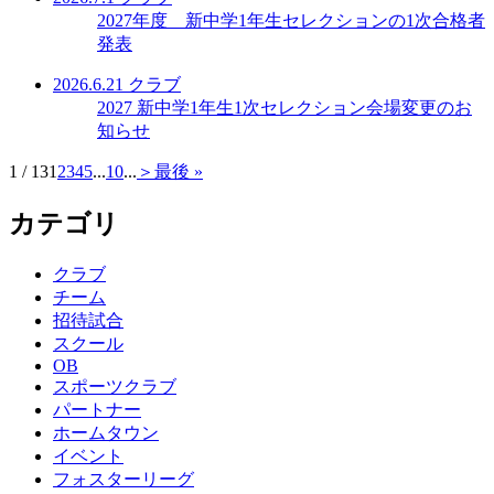
2027年度 新中学1年生セレクションの1次合格者
発表
2026.6.21
クラブ
2027 新中学1年生1次セレクション会場変更のお
知らせ
1 / 13
1
2
3
4
5
...
10
...
＞
最後 »
カテゴリ
クラブ
チーム
招待試合
スクール
OB
スポーツクラブ
パートナー
ホームタウン
イベント
フォスターリーグ