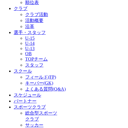
順位表
クラブ
クラブ活動
活動概要
沿革
選手・スタッフ
U-15
U-14
U-13
OB
TOPチーム
スタッフ
スクール
フィールド(FP)
キーパー(GK)
よくある質問(Q&A)
スケジュール
パートナー
スポーツクラブ
総合型スポーツ
クラブ
サッカー