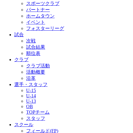
スポーツクラブ
パートナー
ホームタウン
イベント
フォスターリーグ
試合
次戦
試合結果
順位表
クラブ
クラブ活動
活動概要
沿革
選手・スタッフ
U-15
U-14
U-13
OB
TOPチーム
スタッフ
スクール
フィールド(FP)