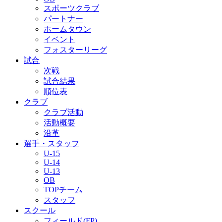
スポーツクラブ
パートナー
ホームタウン
イベント
フォスターリーグ
試合
次戦
試合結果
順位表
クラブ
クラブ活動
活動概要
沿革
選手・スタッフ
U-15
U-14
U-13
OB
TOPチーム
スタッフ
スクール
フィールド(FP)