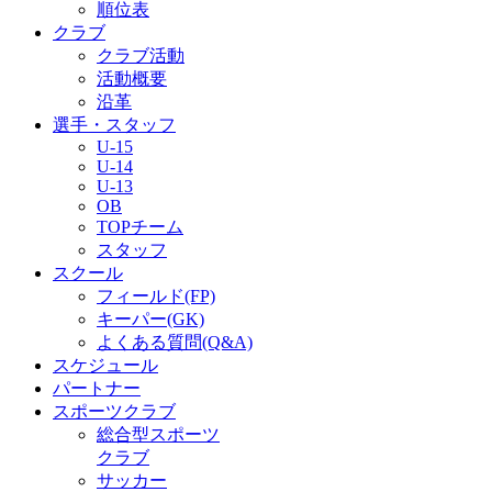
順位表
クラブ
クラブ活動
活動概要
沿革
選手・スタッフ
U-15
U-14
U-13
OB
TOPチーム
スタッフ
スクール
フィールド(FP)
キーパー(GK)
よくある質問(Q&A)
スケジュール
パートナー
スポーツクラブ
総合型スポーツ
クラブ
サッカー