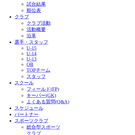
試合結果
順位表
クラブ
クラブ活動
活動概要
沿革
選手・スタッフ
U-15
U-14
U-13
OB
TOPチーム
スタッフ
スクール
フィールド(FP)
キーパー(GK)
よくある質問(Q&A)
スケジュール
パートナー
スポーツクラブ
総合型スポーツ
クラブ