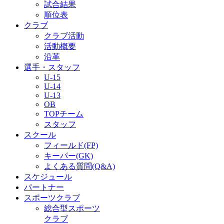
試合結果
順位表
クラブ
クラブ活動
活動概要
沿革
選手・スタッフ
U-15
U-14
U-13
OB
TOPチーム
スタッフ
スクール
フィールド(FP)
キーパー(GK)
よくある質問(Q&A)
スケジュール
パートナー
スポーツクラブ
総合型スポーツ
クラブ