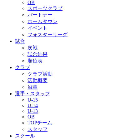
OB
スポーツクラブ
パートナー
ホームタウン
イベント
フォスターリーグ
試合
次戦
試合結果
順位表
クラブ
クラブ活動
活動概要
沿革
選手・スタッフ
U-15
U-14
U-13
OB
TOPチーム
スタッフ
スクール