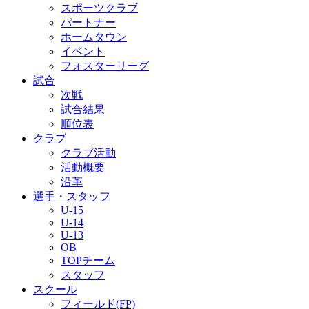
スポーツクラブ
パートナー
ホームタウン
イベント
フォスターリーグ
試合
次戦
試合結果
順位表
クラブ
クラブ活動
活動概要
沿革
選手・スタッフ
U-15
U-14
U-13
OB
TOPチーム
スタッフ
スクール
フィールド(FP)