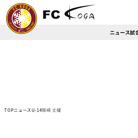
ニュース
試
TOP
ニュース
U-14
篠崎 丈耀