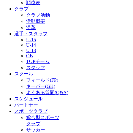
順位表
クラブ
クラブ活動
活動概要
沿革
選手・スタッフ
U-15
U-14
U-13
OB
TOPチーム
スタッフ
スクール
フィールド(FP)
キーパー(GK)
よくある質問(Q&A)
スケジュール
パートナー
スポーツクラブ
総合型スポーツ
クラブ
サッカー