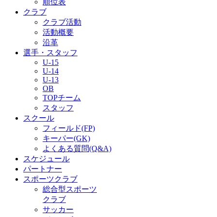
順位表
クラブ
クラブ活動
活動概要
沿革
選手・スタッフ
U-15
U-14
U-13
OB
TOPチーム
スタッフ
スクール
フィールド(FP)
キーパー(GK)
よくある質問(Q&A)
スケジュール
パートナー
スポーツクラブ
総合型スポーツ
クラブ
サッカー