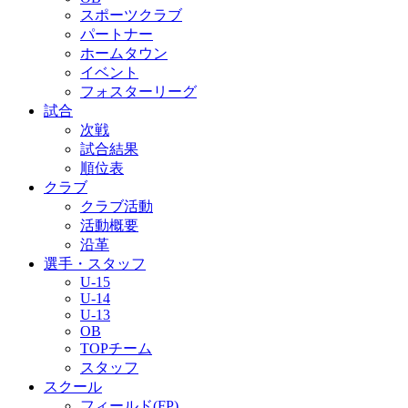
スポーツクラブ
パートナー
ホームタウン
イベント
フォスターリーグ
試合
次戦
試合結果
順位表
クラブ
クラブ活動
活動概要
沿革
選手・スタッフ
U-15
U-14
U-13
OB
TOPチーム
スタッフ
スクール
フィールド(FP)