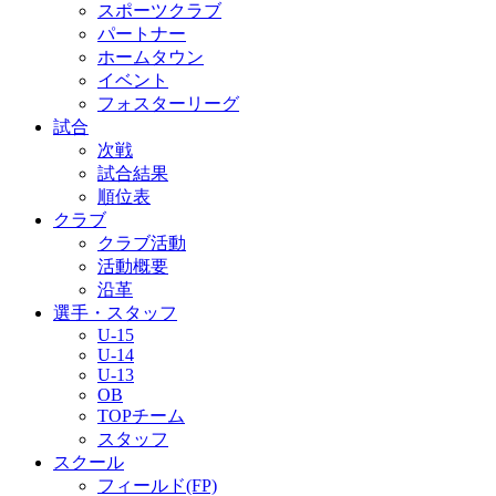
スポーツクラブ
パートナー
ホームタウン
イベント
フォスターリーグ
試合
次戦
試合結果
順位表
クラブ
クラブ活動
活動概要
沿革
選手・スタッフ
U-15
U-14
U-13
OB
TOPチーム
スタッフ
スクール
フィールド(FP)