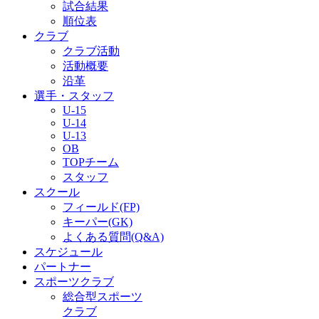
試合結果
順位表
クラブ
クラブ活動
活動概要
沿革
選手・スタッフ
U-15
U-14
U-13
OB
TOPチーム
スタッフ
スクール
フィールド(FP)
キーパー(GK)
よくある質問(Q&A)
スケジュール
パートナー
スポーツクラブ
総合型スポーツ
クラブ