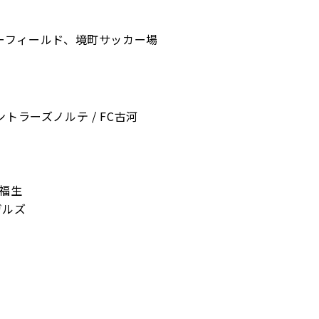
ーフィールド、境町サッカー場
アントラーズノルテ / FC古河
C福生
ガルズ