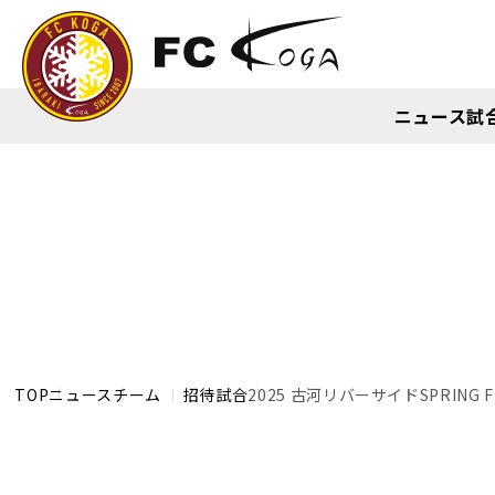
ニュース
試
TOP
ニュース
チーム
招待試合
2025 古河リバーサイドSPRING FE