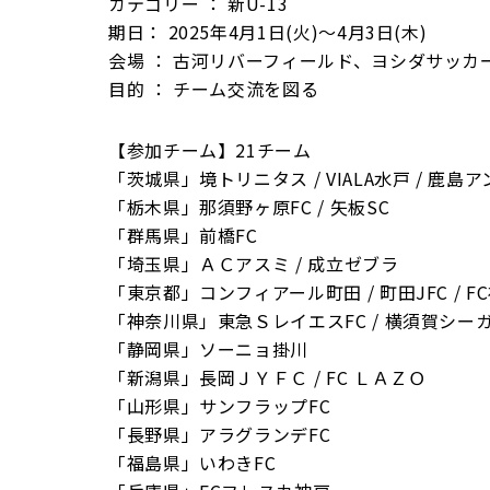
カテゴリー ： 新U-13
期日： 2025年4月1日(火)～4月3日(木)
会場 ： 古河リバーフィールド、ヨシダサッカ
目的 ： チーム交流を図る
【参加チーム】21チーム
「茨城県」境トリニタス / VIALA水戸 / 鹿島
「栃木県」那須野ヶ原FC / 矢板SC
「群馬県」前橋FC
「埼玉県」ＡＣアスミ / 成立ゼブラ
「東京都」コンフィアール町田 / 町田JFC / F
「神奈川県」東急ＳレイエスFC / 横須賀シー
「静岡県」ソーニョ掛川
「新潟県」長岡ＪＹＦＣ / FC ＬＡＺＯ
「山形県」サンフラップFC
「長野県」アラグランデFC
「福島県」いわきFC