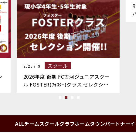
R
スクール
2026.7.19
シ
2026年度 後期 FC古河ジュニアスクー
ル FOSTER(ﾌｫｽﾀｰ)クラス セレクショ
ン開催のお知らせ
ALL
チーム
スクール
クラブ
ホームタウン
パートナー
イ