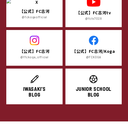
【公式】FC古河
【公式】FC古河tv
@fckogaofficial
@fctv7028
【公式】FC古河
【公式】FC古河/Koga
@ffckoga_official
@FCKOGA
IWASAKI’S
JUNIOR SCHOOL
BLOG
BLOG